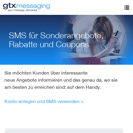
Skip
to
Tog
main
nav
content
SMS für Sonderangebote,
Rabatte und Coupons
Sie möchten Kunden über interessante
neue Angebote informieren und das genau da, wo sie
am besten zu erreichen sind: auf dem Handy.
Konto anlegen und SMS versenden >