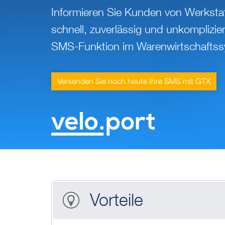
Informieren Sie Kunden von Werksta
schnell, zuverlässig und unkomplizier
SMS-Funktion im Warenwirtschaftss
Versenden Sie noch heute Ihre SMS mit GTX
Vorteile