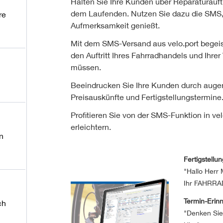
Halten Sie Ihre Kunden über Reparaturauft
dem Laufenden. Nutzen Sie dazu die SMS,
re
Aufmerksamkeit genießt.
Mit dem SMS-Versand aus velo.port begeist
den Auftritt Ihres Fahrradhandels und Ihrer 
müssen.
Beeindrucken Sie Ihre Kunden durch augen
Preisauskünfte und Fertigstellungstermine
Profitieren Sie von der SMS-Funktion in ve
erleichtern.
n
Fertigstell
"Hallo Herr 
Ihr
FAHRRA
Termin-Eri
ch
"Denken Sie