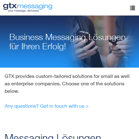
Skip
to
Tog
main
nav
content
Business Messaging Lösungen
für Ihren Erfolg!
GTX provides custom-tailored solutions for small as well
as enterprise companies. Choose one of the solutions
below.
Any questions? Get in touch with us >
Messaging Lösungen