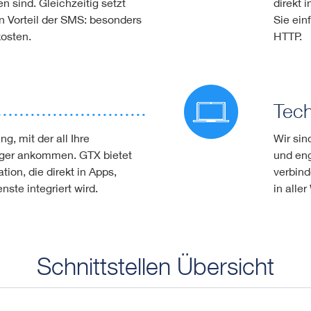
 sind. Gleichzeitig setzt
direkt 
 Vorteil der SMS: besonders
Sie ein
osten.
HTTP.
Tech
g, mit der all Ihre
Wir sin
ger ankommen. GTX bietet
und eng
on, die direkt in Apps,
verbind
ste integriert wird.
in aller
Schnittstellen Übersicht