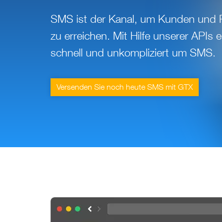
SMS ist der Kanal, um Kunden und Pa
zu erreichen. Mit Hilfe unserer APIs
schnell und unkompliziert um SMS.
Versenden Sie noch heute SMS mit GTX