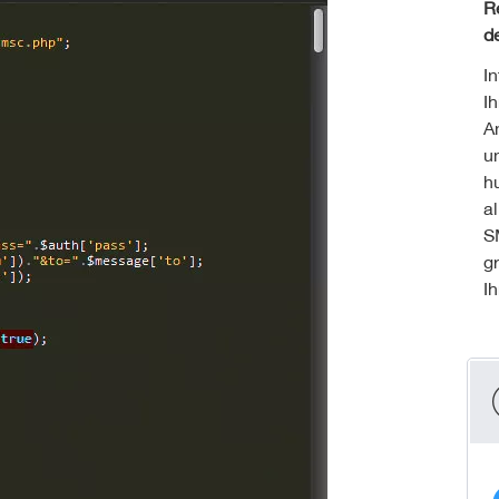
R
d
In
I
A
u
h
a
S
g
I