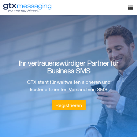
Skip
to
Tog
main
nav
content
Ihr vertrauenswürdiger Partner für
Business SMS
GTX steht für weltweiten sicheren und
kosteneffizienten Versand von SMS
Registrieren