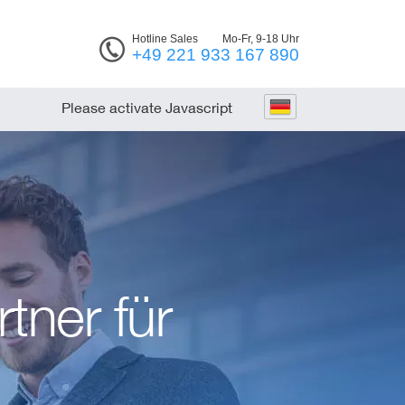
Hotline Sales
Mo-Fr, 9-18 Uhr
+49 221 933 167 890
Please activate Javascript
tner für