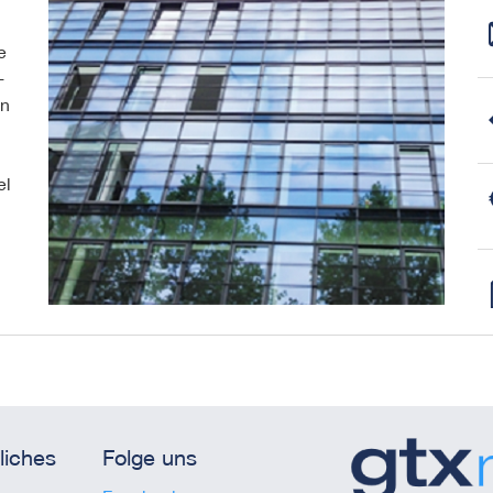
e
-
en
el
liches
Folge uns