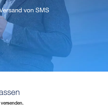
n Versand von SMS
passen
u versenden.