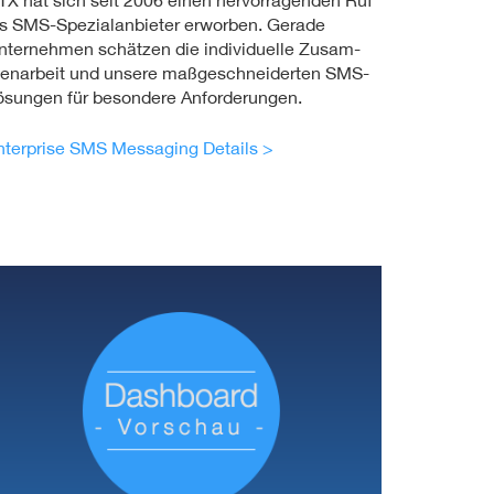
TX hat sich seit 2006 einen hervor­ragen­den Ruf
ls SMS-Spezial­an­bieter erworben. Gerade
nternehmen schät­zen die individuelle Zusam­
en­ar­beit und unsere maßge­schnei­derten SMS-
ösungen für besondere Anforderungen.
nterprise SMS Messaging Details >