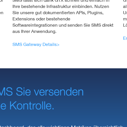
ol
SMS lässt sich dank GTX schnell und einfach in
G
Ihre bestehende Infra­struk­tur einbinden. Nutzen
a
en
Sie unsere gut doku­men­tier­ten APIs, Plugins,
U
Extensions oder bestehende
m
Softwareintegrationen und senden Sie SMS direkt
L
aus Ihrer Anwendung.
E
SMS Gateway Details>