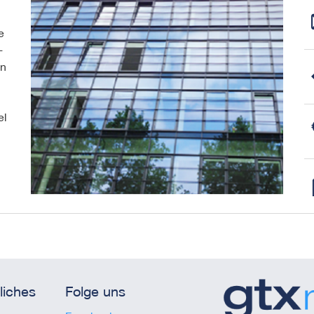
e
-
en
el
liches
Folge uns