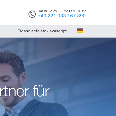
Hotline Sales
Mo-Fr, 9-18 Uhr
+49 221 933 167 890
Please activate Javascript
tner für