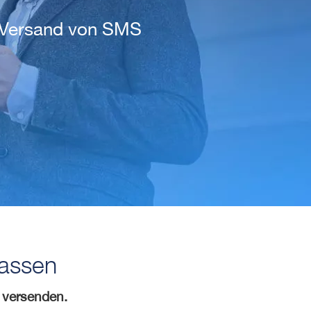
n Versand von SMS
passen
u versenden.