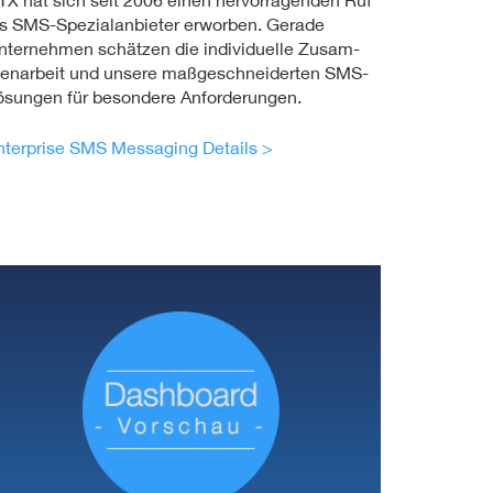
TX hat sich seit 2006 einen hervor­ragen­den Ruf
ls SMS-Spezial­an­bieter erworben. Gerade
nternehmen schät­zen die individuelle Zusam­
en­ar­beit und unsere maßge­schnei­derten SMS-
ösungen für besondere Anforderungen.
nterprise SMS Messaging Details >