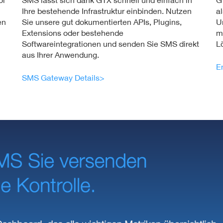
ol
SMS lässt sich dank GTX schnell und einfach in
G
Ihre bestehende Infra­struk­tur einbinden. Nutzen
a
en
Sie unsere gut doku­men­tier­ten APIs, Plugins,
U
Extensions oder bestehende
m
Softwareintegrationen und senden Sie SMS direkt
L
aus Ihrer Anwendung.
E
SMS Gateway Details>