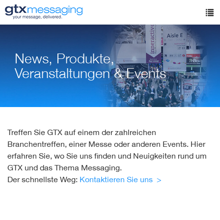
Skip
to
Tog
main
nav
content
News, Produkte,
Veranstaltungen & Events
Treffen Sie GTX auf einem der zahlreichen
Branchentreffen, einer Messe oder anderen Events. Hier
erfahren Sie, wo Sie uns finden und Neuigkeiten rund um
GTX und das Thema Messaging.
Der schnellste Weg:
Kontaktieren Sie uns >